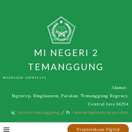
Skip
to
content
MI NEGERI 2
TEMANGGUNG
MADRASAH ADIWIYATA
Alamat :
Ngesrep, Ringinanom, Parakan, Temanggung Regency,
Central Java 56254
ig :
@min2temanggung
/ fb :
@minringinanom.parakan
Perpustakaan Digital