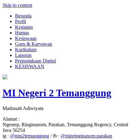
Skip to content
Beranda
Profil
Kegiatan
Humas
Kesiswaan
Guru & Karyawan
Kurikulum
Laporan
Perpustakaan Digital
KESISWAAN
MI Negeri 2 Temanggung
Madrasah Adiwiyata
Alamat :
Ngesrep, Ringinanom, Parakan, Temanggung Regency, Central
Java 56254
ig :
@min2temanggung
/ fb :
@minringinanom.parakan