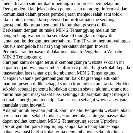
menjadi salah satu indikator penting mutu proses pembelajaran.
Dengan demikian jelas bahwa penguasaan teknologi informasi dan
komunikasi dalam proses pembelajaran menjadi salah satu tolok
ukur untuk menilai kompetensi dan profesionalisme seorang
guru/pendidik, guna memenuhi kebutuhan peserta didik.
Berkenaan dengan itu maka MIN 2 Temanggung melalui tim
pengembangnya berusaha semaksimal mungkin menjawab
tantangan itu dengan memperbaharui Tim IT yang mempunyai tugas
khusus mengelola hal-hal yang berkaitan dengan Inovasi
Pembelajaran termasuk didalamnya adalah Pengelolaan Website
MIN 2 Temanggung.
Harapan kami dengan terus dikembangkanya website sekolah ini
dapat menjadi wahana sumber informasi publik bagi sekolah kepada
masyarakat luas tentang perkembangan MIN 2 Temanggung,
Menjadi wahana pengembangan diri baik bagi tenaga edukatif
maupun peserta didik, sebagai sarana komunikasi antara stakeholder
sekolah sebagai penentu kebijakan dengan siswa, alumni, orang tua
murid maupun masyarakat luas, sehingga diharapkan dapat menjadi
sebuah sinergi guna menciptakan sekolah sebagai wawasan wiyata
mandala yang inovatif.
Adapun untuk layanan publik kami melalui Pengelola website, akan
berusaha untuk selalu Update secara berkala, sehingga masyarakat
dapat melihat kemajuan MIN 2 Temanggung secara Uptodate.
Dukungan dari para Pengunjung sangat kami harapkan sebagai
bahan evaluasi bagi sekolah guna pengembangan sekolah dimasa