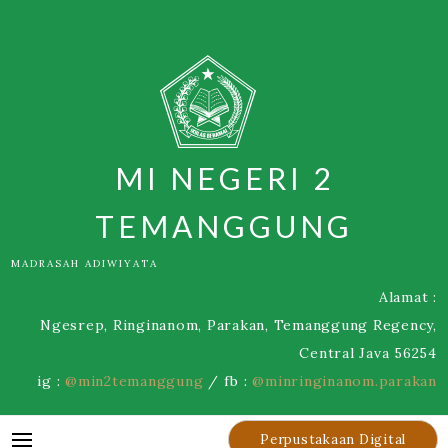
Skip
to
content
MI NEGERI 2
TEMANGGUNG
MADRASAH ADIWIYATA
Alamat :
Ngesrep, Ringinanom, Parakan, Temanggung Regency,
Central Java 56254
ig :
@min2temanggung
/ fb :
@minringinanom.parakan
Perpustakaan Digital