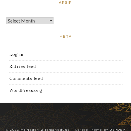
ARSIP
META
Log in
Entries feed
Comments feed
WordPress.org
© 2026 MI Negeri 2 Temanggung
–
Kokoro Theme by
USPDEV