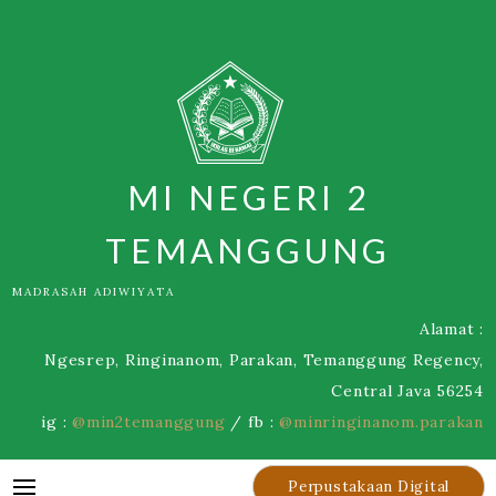
Skip
to
content
MI NEGERI 2
TEMANGGUNG
MADRASAH ADIWIYATA
Alamat :
Ngesrep, Ringinanom, Parakan, Temanggung Regency,
Central Java 56254
ig :
@min2temanggung
/ fb :
@minringinanom.parakan
Perpustakaan Digital