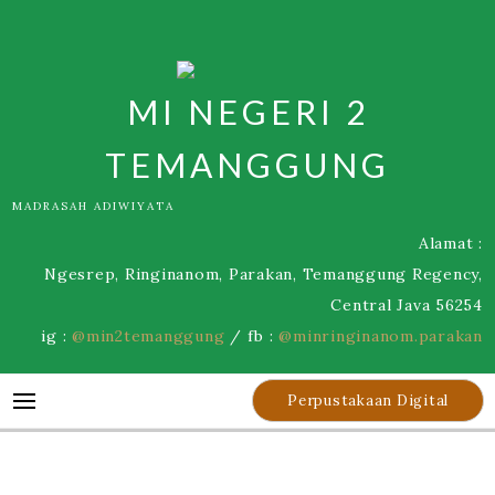
Skip
to
content
MI NEGERI 2
TEMANGGUNG
MADRASAH ADIWIYATA
Alamat :
Ngesrep, Ringinanom, Parakan, Temanggung Regency,
Central Java 56254
ig :
@min2temanggung
/ fb :
@minringinanom.parakan
Perpustakaan Digital