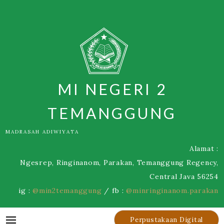
Skip
to
content
MI NEGERI 2
TEMANGGUNG
MADRASAH ADIWIYATA
Alamat :
Ngesrep, Ringinanom, Parakan, Temanggung Regency,
Central Java 56254
ig :
@min2temanggung
/ fb :
@minringinanom.parakan
Perpustakaan Digital