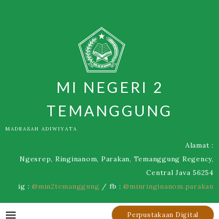
Skip
to
content
MI NEGERI 2
TEMANGGUNG
MADRASAH ADIWIYATA
Alamat :
Ngesrep, Ringinanom, Parakan, Temanggung Regency,
Central Java 56254
ig :
@min2temanggung
/ fb :
@minringinanom.parakan
Perpustakaan Digital