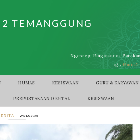
I 2 TEMANGGUNG
Ngesrep, Ringinanom, Parakan
ig :
@min2t
N
HUMAS
KESISWAAN
GURU & KARYAWAN
PERPUSTAKAAN DIGITAL
KESISWAAN
BERITA
24/12/2025