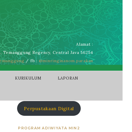
Alamat :
, Temanggung Regency, Central Java 56254
emanggung
/ fb :
@minringinanom.parakan
KURIKULUM
LAPORAN
Perpustakaan Digital
PROGRAM ADIWIYATA MIN2