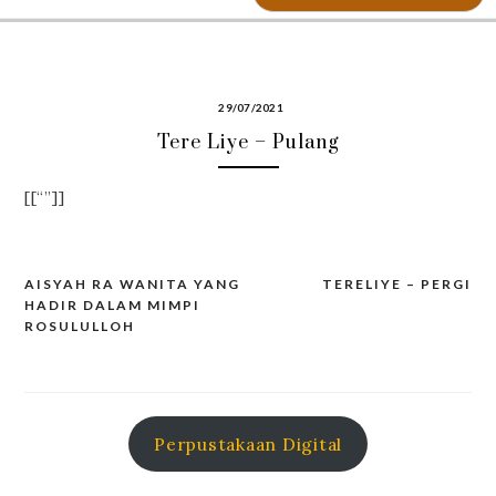
29/07/2021
Tere Liye – Pulang
[[“”]]
AISYAH RA WANITA YANG
TERELIYE – PERGI
Post
HADIR DALAM MIMPI
navigation
ROSULULLOH
Perpustakaan Digital