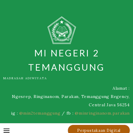
Skip
to
content
MI NEGERI 2
TEMANGGUNG
MADRASAH ADIWIYATA
Alamat :
Ngesrep, Ringinanom, Parakan, Temanggung Regency,
Central Java 56254
ig :
@min2temanggung
/ fb :
@minringinanom.parakan
Perpustakaan Digital