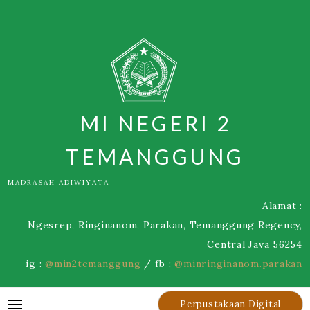
Skip
to
content
MI NEGERI 2
TEMANGGUNG
MADRASAH ADIWIYATA
Alamat :
Ngesrep, Ringinanom, Parakan, Temanggung Regency,
Central Java 56254
ig :
@min2temanggung
/ fb :
@minringinanom.parakan
Perpustakaan Digital