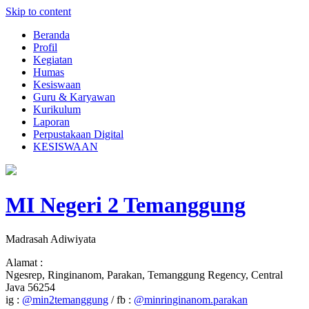
Skip to content
Beranda
Profil
Kegiatan
Humas
Kesiswaan
Guru & Karyawan
Kurikulum
Laporan
Perpustakaan Digital
KESISWAAN
MI Negeri 2 Temanggung
Madrasah Adiwiyata
Alamat :
Ngesrep, Ringinanom, Parakan, Temanggung Regency, Central
Java 56254
ig :
@min2temanggung
/ fb :
@minringinanom.parakan