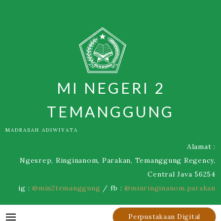
Skip
to
content
MI NEGERI 2
TEMANGGUNG
MADRASAH ADIWIYATA
Alamat :
Ngesrep, Ringinanom, Parakan, Temanggung Regency,
Central Java 56254
ig :
@min2temanggung
/ fb :
@minringinanom.parakan
Perpustakaan Digital