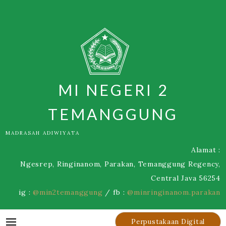
Skip
to
content
MI NEGERI 2
TEMANGGUNG
MADRASAH ADIWIYATA
Alamat :
Ngesrep, Ringinanom, Parakan, Temanggung Regency,
Central Java 56254
ig :
@min2temanggung
/ fb :
@minringinanom.parakan
Perpustakaan Digital