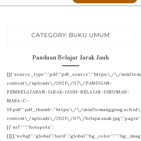
CATEGORY:
BUKU UMUM
Panduan Belajar Jarak Jauh
[[{“source_type”:”pdf”,”pdf_source”:”https:\/\/min2te
content\/uploads\/2021\/07\/PANDUAN-
PEMBELAJARAN-JARAK-JAUH-BELAJAR-DIRUMAH-
MASA-C-
19.pdf”,”pdf_thumb”:”https:\/\/min2temanggung.sch.id
content\/uploads\/2021\/07\/belajaranak.jpg”,”pages”
[{“url”:””,”hotspots”:
[]}],”webgl”:”global”,”hard”:”global”,”bg_color”:””,”bg_ima