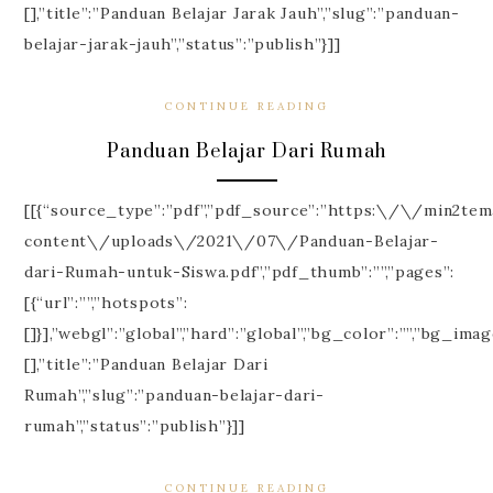
[],”title”:”Panduan Belajar Jarak Jauh”,”slug”:”panduan-
belajar-jarak-jauh”,”status”:”publish”}]]
CONTINUE READING
Panduan Belajar Dari Rumah
[[{“source_type”:”pdf”,”pdf_source”:”https:\/\/min2te
content\/uploads\/2021\/07\/Panduan-Belajar-
dari-Rumah-untuk-Siswa.pdf”,”pdf_thumb”:””,”pages”:
[{“url”:””,”hotspots”:
[]}],”webgl”:”global”,”hard”:”global”,”bg_color”:””,”bg_ima
[],”title”:”Panduan Belajar Dari
Rumah”,”slug”:”panduan-belajar-dari-
rumah”,”status”:”publish”}]]
CONTINUE READING