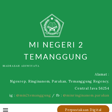
Skip
to
content
MI NEGERI 2
TEMANGGUNG
MADRASAH ADIWIYATA
Alamat :
Ngesrep, Ringinanom, Parakan, Temanggung Regency,
Central Java 56254
ig :
@min2temanggung
/ fb :
@minringinanom.parakan
Perpustakaan Digital