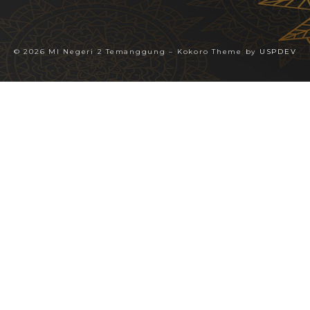
© 2026 MI Negeri 2 Temanggung
–
Kokoro Theme by
USPDEV