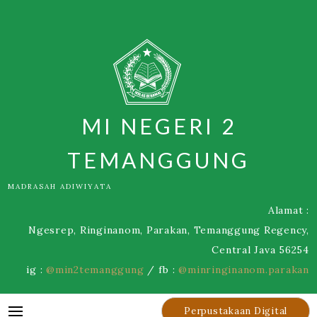
Skip
to
content
MI NEGERI 2
TEMANGGUNG
MADRASAH ADIWIYATA
Alamat :
Ngesrep, Ringinanom, Parakan, Temanggung Regency,
Central Java 56254
ig :
@min2temanggung
/ fb :
@minringinanom.parakan
Perpustakaan Digital