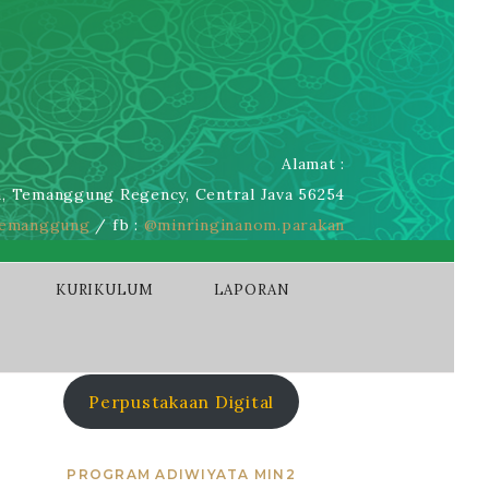
Alamat :
, Temanggung Regency, Central Java 56254
emanggung
/ fb :
@minringinanom.parakan
KURIKULUM
LAPORAN
Perpustakaan Digital
PROGRAM ADIWIYATA MIN2