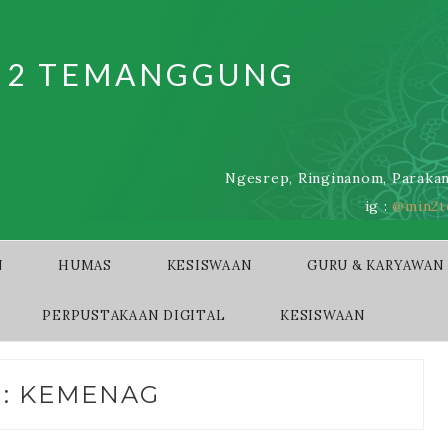
I 2 TEMANGGUNG
Ngesrep, Ringinanom, Parakan
ig :
@min2t
N
HUMAS
KESISWAAN
GURU & KARYAWAN
PERPUSTAKAAN DIGITAL
KESISWAAN
G:
KEMENAG